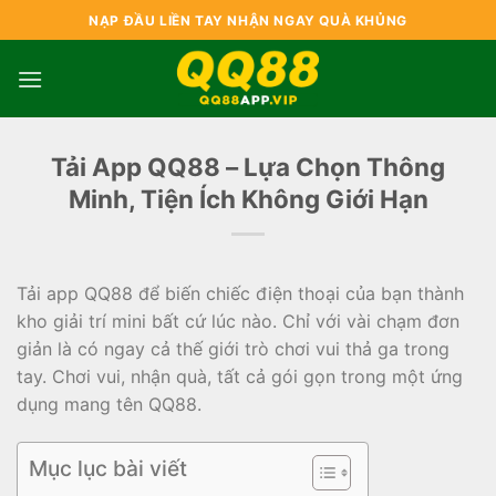
Skip
NẠP ĐẦU LIỀN TAY NHẬN NGAY QUÀ KHỦNG
to
content
Tải App QQ88 – Lựa Chọn Thông
Minh, Tiện Ích Không Giới Hạn
Tải app QQ88 để biến chiếc điện thoại của bạn thành
kho giải trí mini bất cứ lúc nào. Chỉ với vài chạm đơn
giản là có ngay cả thế giới trò chơi vui thả ga trong
tay. Chơi vui, nhận quà, tất cả gói gọn trong một ứng
dụng mang tên QQ88.
Mục lục bài viết