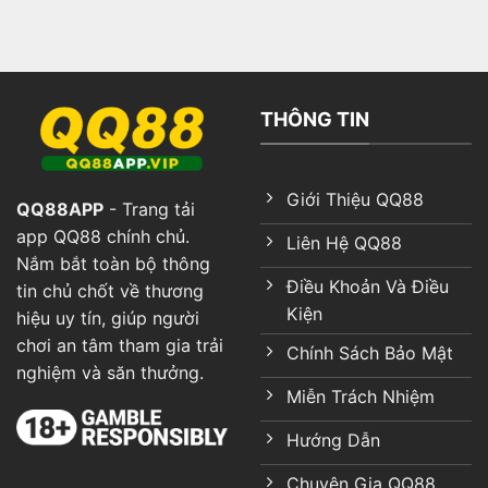
THÔNG TIN
Giới Thiệu QQ88
QQ88APP
- Trang tải
app QQ88 chính chủ.
Liên Hệ QQ88
N
ắm bắt toàn bộ thông
Điều Khoản Và Điều
tin chủ chốt về thương
Kiện
hiệu uy tín, giúp người
chơi an tâm tham gia trải
Chính Sách Bảo Mật
nghiệm và săn thưởng.
Miễn Trách Nhiệm
Hướng Dẫn
Chuyên Gia QQ88